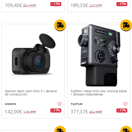
709,43€
189,35€
- 17%
- 17%
851,32€
227,22€
Garmin dash cam mini 3 / cámara
Fujifilm instax mini evo cinema black
de conducción
/ cámara instantánea
GARMIN
FUJIFILM
142,00€
377,37€
- 17%
- 17%
170,40€
452,84€