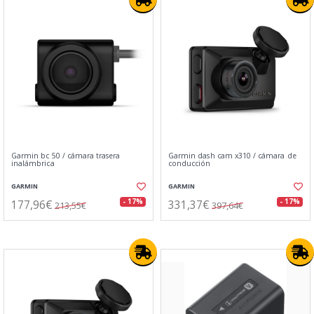
Garmin bc 50 / cámara trasera
Garmin dash cam x310 / cámara de
inalámbrica
conducción
GARMIN
GARMIN
177,96€
331,37€
- 17%
- 17%
213,55€
397,64€