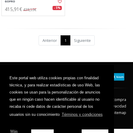
GOPRO
415,91€
- 5%
438,53€
Anterior
1
Siguiente
Este portal web utiliza cookies propias con finalidad
técnica, y para realizar estadísticas de uso Web, las
cookies se usan para la personalización de anuncios
que en ningún caso hacen identificable al usuario no
Contacto
Aviso Legal
Condiciones de compra
Política de envíos
Política de devolución
Política de Privacidad
recaba ni cede datos de carácter personal de los
Política de Cookies
Sitemap
usuarios sin su conocimiento
Términos y condiciones
© 2026 - Todos los derechos reservados.
Más