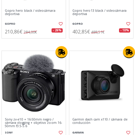
Gopro hero black / videocámara
Gopro hero13 black / videocámara
deportiva
deportiva
GOPRO
GOPRO
210,86€
402,85€
- 26%
- 18%
284,00€
488,51€
Sony zv-e10 + 16-50mm negro /
Garmin dash cam x110 / cámara de
cámara vlogging + objetivo zoom 16-
conducción
50mm f3.5-5.6
SONY
GARMIN