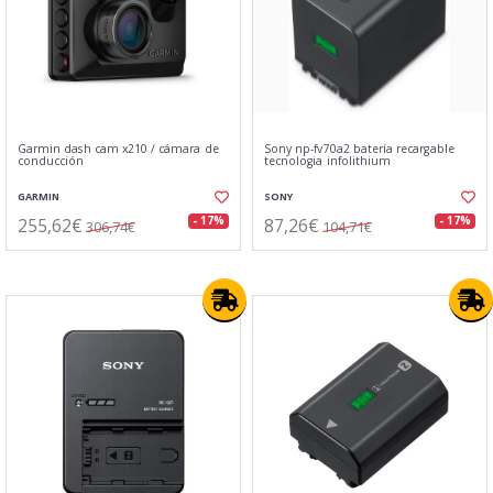
Garmin dash cam x210 / cámara de
Sony np-fv70a2 batería recargable
conducción
tecnologia infolithium
GARMIN
SONY
255,62€
87,26€
- 17%
- 17%
306,74€
104,71€