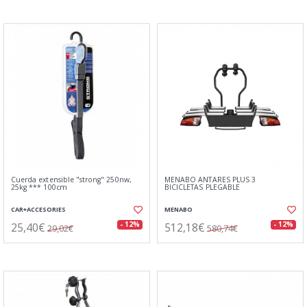
Cuerda extensible "strong" 250nw,
MENABO ANTARES PLUS 3
25kg *** 100cm
BICICLETAS PLEGABLE
CAR+ACCESORIES
MENABO
25,40€
512,18€
- 12%
- 12%
29,02€
580,74€