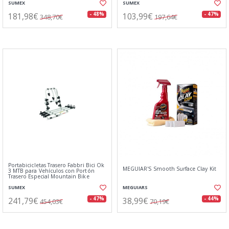
SUMEX
SUMEX
181,98€
103,99€
- 48%
- 47%
348,70€
197,64€
Portabicicletas Trasero Fabbri Bici Ok
MEGUIAR'S Smooth Surface Clay Kit
3 MTB para Vehículos con Portón
Trasero Especial Mountain Bike
SUMEX
MEGUIARS
241,79€
38,99€
- 47%
- 44%
454,03€
70,19€