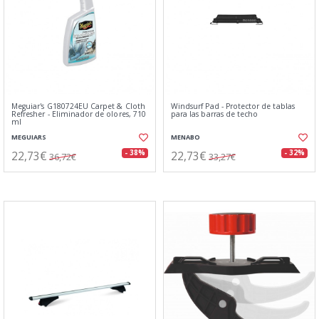
Meguiar's G180724EU Carpet & Cloth
Windsurf Pad - Protector de tablas
Refresher - Eliminador de olores, 710
para las barras de techo
ml
MEGUIARS
MENABO
22,73€
22,73€
- 38%
- 32%
36,72€
33,27€