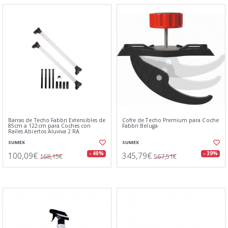
Barras de Techo Fabbri Extensibles de
Cofre de Techo Premium para Coche
85cm a 122cm para Coches con
Fabbri Beluga
Raíles Abiertos Aluviva 2 RA
SUMEX
SUMEX
100,09€
345,79€
- 40%
- 39%
168,15€
567,51€