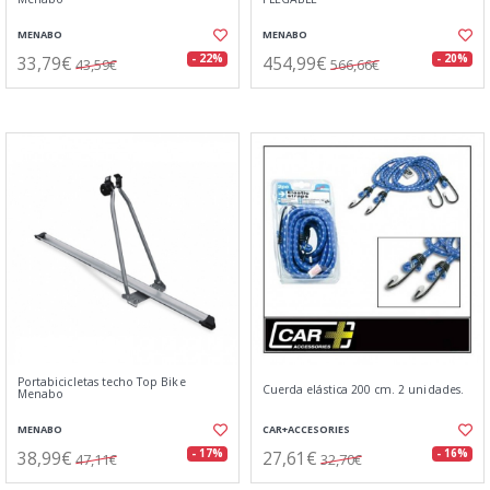
MENABO
MENABO
33,79€
454,99€
- 22%
- 20%
43,59€
566,66€
Portabicicletas techo Top Bike
Cuerda elástica 200 cm. 2 unidades.
Menabo
MENABO
CAR+ACCESORIES
38,99€
27,61€
- 17%
- 16%
47,11€
32,70€