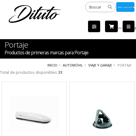
Powered
by
Tra
Portaje
Productos de primeras marcas para Portaje
INICIO
AUTOMÓVIL
VIAJE Y GARAJE
PORTAJE
Total de productos disponibles
33