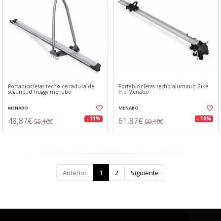
Portabicicletas techo cerradura de
Portabicicletas techo aluminio Bike
seguridad huggy menabo
Pro Menabo
MENABO
MENABO
48,87€
61,87€
- 11%
- 10%
55,16€
69,10€
Anterior
1
2
Siguiente