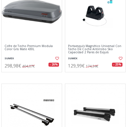
Cofre de Techo Premium Modula
Portaesquís Magnético Universal Con
Color Gris Mate 430L
Techo De Coche Antirrobo Sko
Capacidad 2 Pares de Esquís
SUMEX
SUMEX
298,98€
129,99€
- 26%
- 25%
404,07€
174,34€