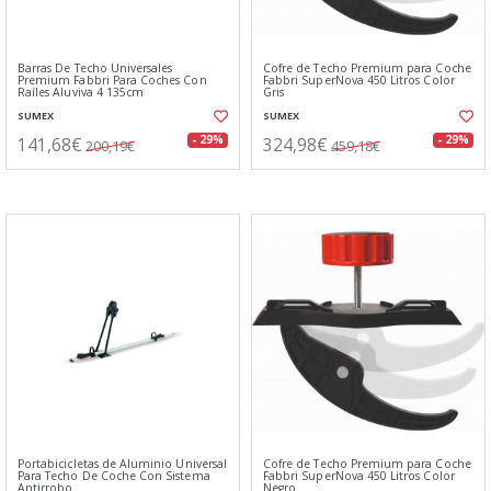
Barras De Techo Universales
Cofre de Techo Premium para Coche
Premium Fabbri Para Coches Con
Fabbri SuperNova 450 Litros Color
Raíles Aluviva 4 135cm
Gris
SUMEX
SUMEX
141,68€
324,98€
- 29%
- 29%
200,19€
459,18€
Portabicicletas de Aluminio Universal
Cofre de Techo Premium para Coche
Para Techo De Coche Con Sistema
Fabbri SuperNova 450 Litros Color
Antirrobo
Negro