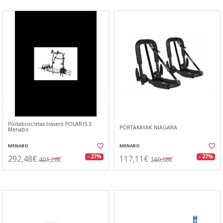
Portabicicletas trasero POLARIS 3
PORTAKAYAK NIAGARA
Menabo
MENABO
MENABO
292,48€
117,11€
- 27%
- 27%
401,28€
160,08€