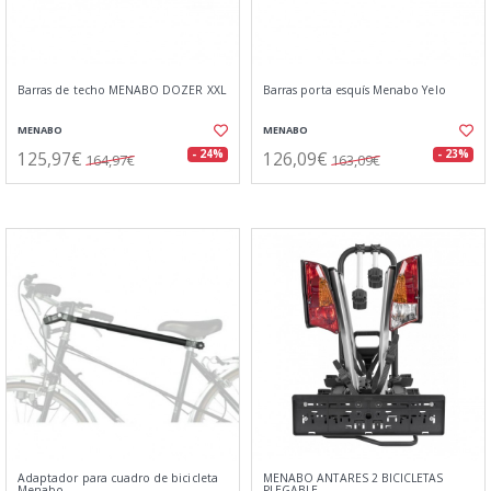
Barras de techo MENABO DOZER XXL
Barras porta esquís Menabo Yelo
MENABO
MENABO
125,97€
126,09€
- 24%
- 23%
164,97€
163,09€
Adaptador para cuadro de bicicleta
MENABO ANTARES 2 BICICLETAS
Menabo
PLEGABLE