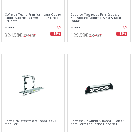
Cofre de Techo Premium para Coche
Soporte Magnético Para Esquís y
Fabbri SuperNova 450 Litros Blanco
Snowboard Kolumbus Ski & Board
Brillante
Fabbri
SUMEX
SUMEX
324,98€
129,99€
- 55%
- 53%
724,05€
278,96€
Portabicicletas trasero Fabbri OK 3
Portaesquís Aluski & Board 4 Fabbri
Modular
para Barras de Techo Universal