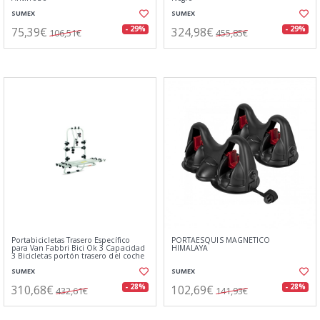
SUMEX
SUMEX
75,39€
324,98€
- 29%
- 29%
106,51€
455,85€
Portabicicletas Trasero Específico
PORTAESQUIS MAGNETICO
para Van Fabbri Bici Ok 3 Capacidad
HIMALAYA
3 Bicicletas portón trasero del coche
SUMEX
SUMEX
310,68€
102,69€
- 28%
- 28%
432,61€
141,93€