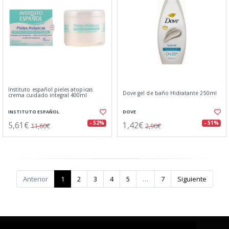
Instituto español pieles atopicas
Dove gel de baño Hidratante 250ml
crema cuidado integral 400ml
INSTITUTO ESPAÑOL
DOVE
5,61€
1,42€
- 52%
- 51%
11,60€
2,90€
Anterior
1
2
3
4
5
…
7
Siguiente