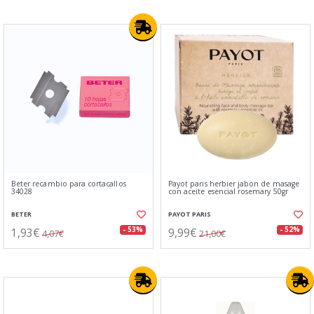
Beter recambio para cortacallos
Payot paris herbier jabon de masage
34028
con aceite esencial rosemary 50gr
BETER
PAYOT PARIS
1,93€
9,99€
- 53%
- 52%
4,07€
21,00€