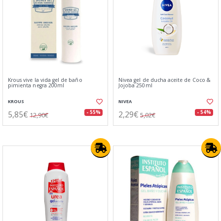
Krous vive la vida gel de baño
Nivea gel de ducha aceite de Coco &
pimienta negra 200ml
Jojoba 250ml
KROUS
NIVEA
5,85€
2,29€
- 55%
- 54%
12,90€
5,02€