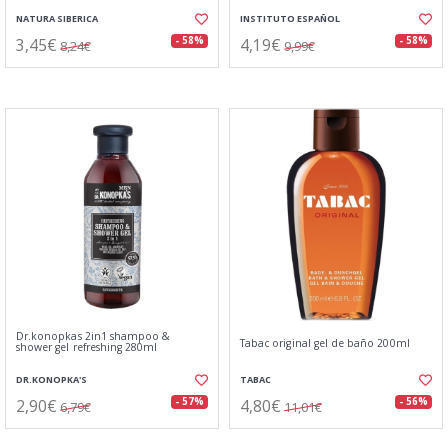
NATURA SIBERICA
INSTITUTO ESPAÑOL
3,45€
4,19€
- 58%
- 58%
8,24€
9,99€
Dr.konopkas 2in1 shampoo &
Tabac original gel de baño 200ml
shower gel refreshing 280ml
DR.KONOPKA'S
TABAC
2,90€
4,80€
- 57%
- 56%
6,79€
11,01€