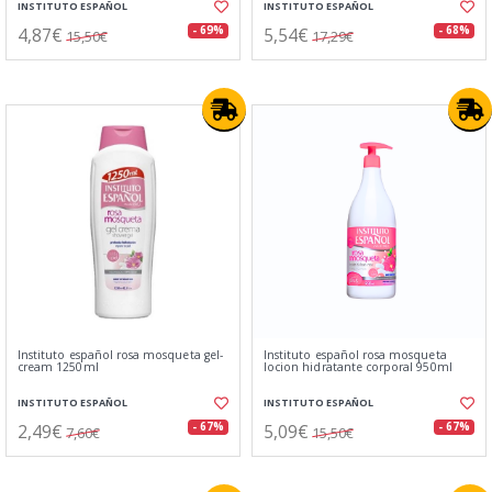
INSTITUTO ESPAÑOL
INSTITUTO ESPAÑOL
4,87€
5,54€
- 69%
- 68%
15,50€
17,29€
Instituto español rosa mosqueta gel-
Instituto español rosa mosqueta
cream 1250ml
locion hidratante corporal 950ml
INSTITUTO ESPAÑOL
INSTITUTO ESPAÑOL
2,49€
5,09€
- 67%
- 67%
7,60€
15,50€