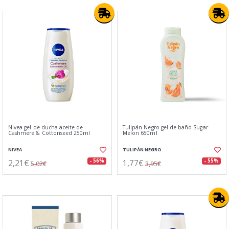
Nivea gel de ducha aceite de
Tulipán Negro gel de baño Sugar
Cashmere & Cottonseed 250ml
Melon 650ml
NIVEA
TULIPÁN NEGRO
2,21€
1,77€
- 56%
- 55%
5,02€
3,95€