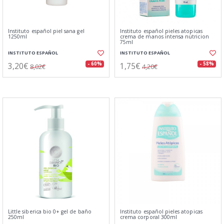
Instituto español piel sana gel
Instituto español pieles atopicas
1250ml
crema de manos intensa nutricion
75ml
INSTITUTO ESPAÑOL
INSTITUTO ESPAÑOL
3,20€
1,75€
- 60%
- 58%
8,02€
4,20€
Little siberica bio 0+ gel de baño
Instituto español pieles atopicas
250ml
crema corporal 300ml