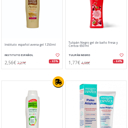
Tulipán Negro gel de baño Fresa y
Instituto español avena gel 1250ml
Cereza 650ml
INSTITUTO ESPAÑOL
TULIPÁN NEGRO
2,56€
1,77€
- 65%
- 64%
7,27€
4,98€