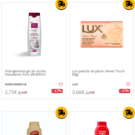
Hidrogenesse gel de ducha
Lux pastilla de jabón Velvet Touch
Hidratante Puro 0% 800ml
80gr
HIDROGENESSE
LUX
2,73€
0,66€
- 67%
- 67%
8,30€
2,00€