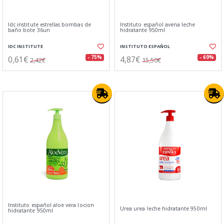
Idc institute estrellas bombas de
Instituto español avena leche
baño bote 36un
hidratante 950ml
IDC INSTITUTE
INSTITUTO ESPAÑOL
0,61€
4,87€
- 75%
- 69%
2,42€
15,50€
Instituto español aloe vera locion
Urea urea leche hidratante 950ml
hidratante 950ml