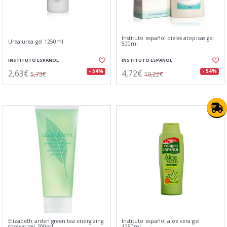
Instituto español pieles atopicas gel
Urea urea gel 1250ml
500ml
INSTITUTO ESPAÑOL
INSTITUTO ESPAÑOL
2,63€
4,72€
- 54%
- 54%
5,73€
10,22€
Elizabeth arden green tea energizing
Instituto español aloe vera gel
shower gel 200ml
1250ml