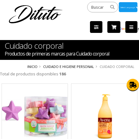
Powered
by
Tra
Cuidado corporal
Productos de primeras marcas para Cuidado corporal
INICIO
CUIDADO E HIGIENE PERSONAL
CUIDADO CORPORAL
Total de productos disponibles
186