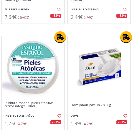
ELIZABETH ARDEN
INSTITUTO ESPAÑOL
7,64€
2,44€
- 53%
- 53%
16,42€
5,19€
Instituto español pieles atopicas
Dove jabón pastilla 2 x 90g
crema integral 30ml
INSTITUTO ESPAÑOL
DOVE
1,75€
1,99€
- 53%
- 53%
3,70€
4,20€