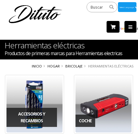
Powered
by
Tra
Herramientas eléctricas
Productos de primeras marcas para Herramientas electricas
INICIO
HOGAR
BRICOLAJE
HERRAMIENTAS ELÉCTRICAS
ACCESORIOS Y
RECAMBIOS
COCHE