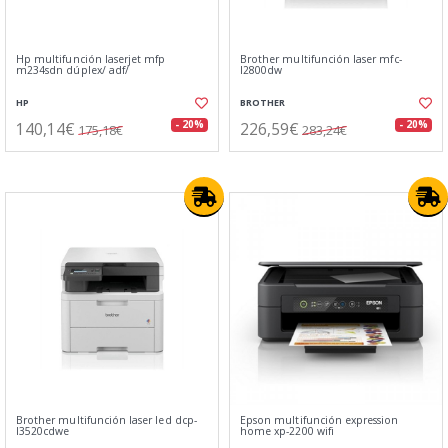
Hp multifunción laserjet mfp
Brother multifunción laser mfc-
m234sdn dúplex/ adf/
l2800dw
HP
BROTHER
140,14€
226,59€
- 20%
- 20%
175,18€
283,24€
Brother multifunción laser led dcp-
Epson multifunción expression
l3520cdwe
home xp-2200 wifi