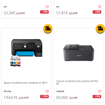
HP
HP
52,26€
51,81€
- 19%
- 19%
64,85€
63,84€
Canon multifunción pixma tr4755i
Epson multifunción ecotank et-2871
bk
EPSON
CANON
194,67€
60,90€
- 19%
- 19%
239,87€
75,04€