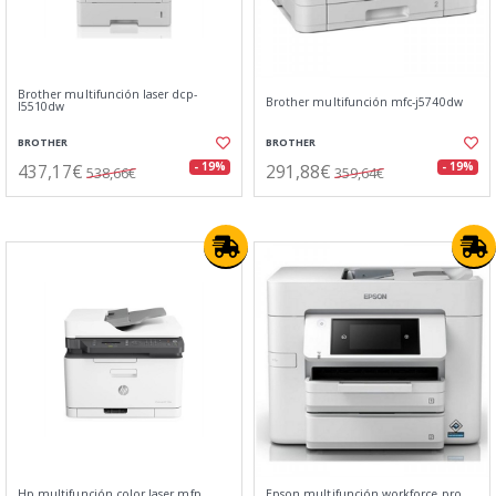
Brother multifunción laser dcp-
Brother multifunción mfc-j5740dw
l5510dw
BROTHER
BROTHER
437,17€
291,88€
- 19%
- 19%
538,66€
359,64€
Hp multifunción color laser mfp
Epson multifunción workforce pro