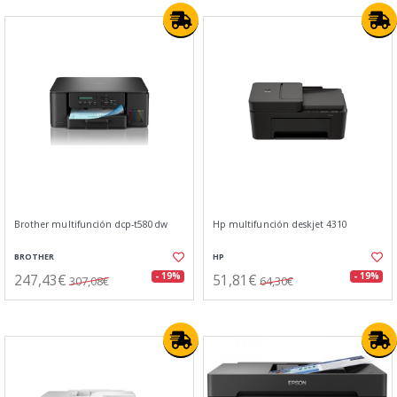
Brother multifunción dcp-t580dw
Hp multifunción deskjet 4310
BROTHER
HP
247,43€
51,81€
- 19%
- 19%
307,08€
64,30€