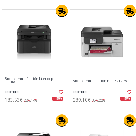
Brother multifunción láser dcp-
Brother multifunción mfc-j5010dw
l1660w
BROTHER
BROTHER
183,53€
289,10€
- 19%
- 19%
226,14€
356,22€