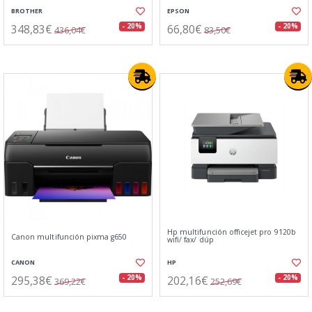
BROTHER
EPSON
348,83€
66,80€
- 20%
- 20%
436,04€
83,50€
Hp multifunción officejet pro 9120b
Canon multifunción pixma g650
wifi/ fax/ dúp
CANON
HP
295,38€
202,16€
- 20%
- 20%
369,22€
252,69€