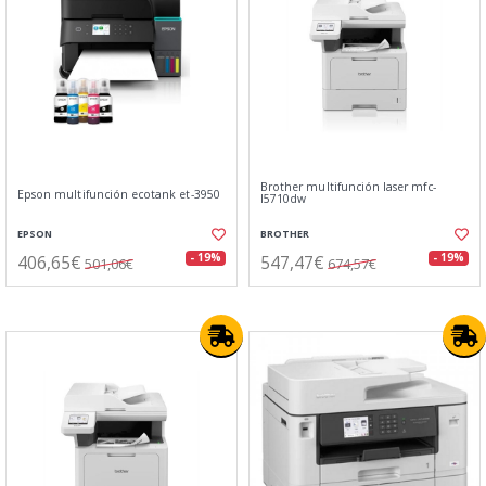
Brother multifunción laser mfc-
Epson multifunción ecotank et-3950
l5710dw
EPSON
BROTHER
406,65€
547,47€
- 19%
- 19%
501,06€
674,57€