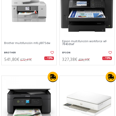
Epson multifunción workforce wf-
Brother multifunción mfc-j6975dw
7840dtwf
BROTHER
EPSON
541,80€
327,38€
- 19%
- 19%
672,41€
406,30€