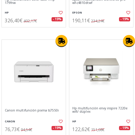
179fnw
wf-c4810dtwf
HP
EPSON
326,40€
190,11€
- 19%
- 19%
402,17€
234,24€
Hp multifunción envy inspire 7220e
Canon multifunción pixma ts7550i
wifi/ dúplex
CANON
HP
76,73€
122,62€
- 19%
- 19%
94,54€
151,08€