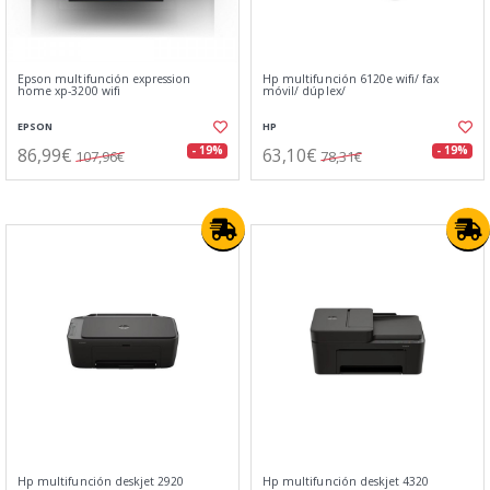
Epson multifunción expression
Hp multifunción 6120e wifi/ fax
home xp-3200 wifi
móvil/ dúplex/
EPSON
HP
86,99€
63,10€
- 19%
- 19%
107,96€
78,31€
Hp multifunción deskjet 2920
Hp multifunción deskjet 4320