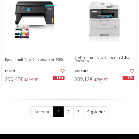
Brother multifunción laser led dcp-
Epson multifunción ecotank et-2950
l3560cdw
EPSON
BROTHER
290,42€
389,12€
- 18%
- 18%
355,25€
475,98€
Anterior
1
2
3
Siguiente