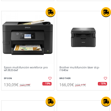
Epson multifunción workforce pro
Brother multifunción láser dcp-
wf-3820dwf
l1640w
EPSON
BROTHER
130,09€
166,09€
- 19%
- 18%
160,28€
203,17€