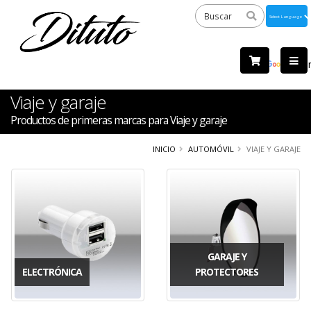
Powered
by
Tra
Viaje y garaje
Productos de primeras marcas para Viaje y garaje
INICIO
AUTOMÓVIL
VIAJE Y GARAJE
GARAJE Y
ELECTRÓNICA
PROTECTORES