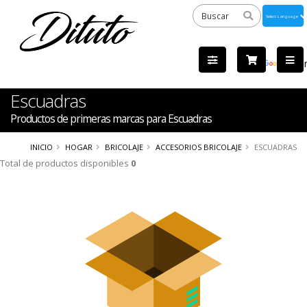
Powered
by
Tra
Escuadras
Productos de primeras marcas para Escuadras
INICIO
HOGAR
BRICOLAJE
ACCESORIOS BRICOLAJE
ESCUADRAS
Total de productos disponibles
0