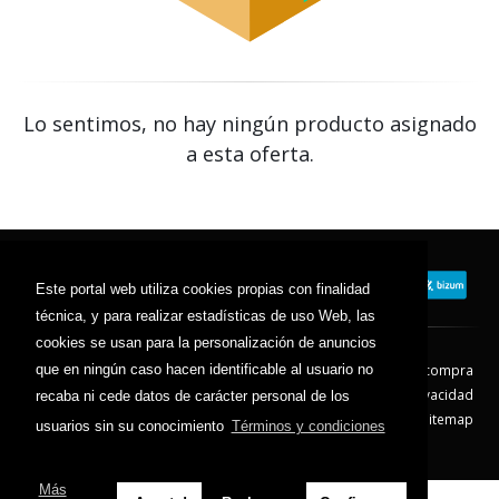
Lo sentimos, no hay ningún producto asignado
a esta oferta.
Este portal web utiliza cookies propias con finalidad
técnica, y para realizar estadísticas de uso Web, las
cookies se usan para la personalización de anuncios
que en ningún caso hacen identificable al usuario no
Contacto
Aviso Legal
Condiciones de compra
Política de envíos
Política de devolución
Política de Privacidad
recaba ni cede datos de carácter personal de los
Política de Cookies
Sitemap
usuarios sin su conocimiento
Términos y condiciones
© 2026 - Todos los derechos reservados.
Más