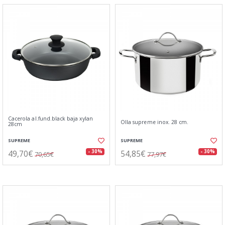
Cacerola al.fund.black baja xylan
Olla supreme inox. 28 cm.
28cm
SUPREME
SUPREME
49,70€
54,85€
- 30%
- 30%
70,65€
77,97€