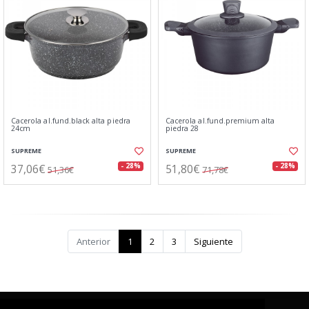
Cacerola al.fund.black alta piedra
Cacerola al.fund.premium alta
24cm
piedra 28
SUPREME
SUPREME
37,06€
51,80€
- 28%
- 28%
51,36€
71,78€
Anterior
1
2
3
Siguiente