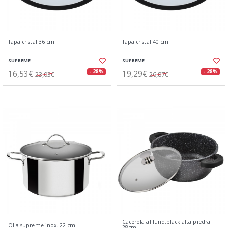
Tapa cristal 36 cm.
Tapa cristal 40 cm.
SUPREME
SUPREME
16,53€
19,29€
- 28%
- 28%
23,03€
26,87€
Cacerola al.fund.black alta piedra
Olla supreme inox. 22 cm.
28cm