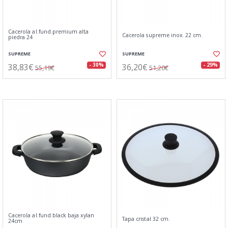
Cacerola al.fund.premium alta
Cacerola supreme inox. 22 cm.
piedra 24
SUPREME
SUPREME
38,83€
36,20€
- 30%
- 29%
55,19€
51,20€
Cacerola al.fund.black baja xylan
Tapa cristal 32 cm.
24cm