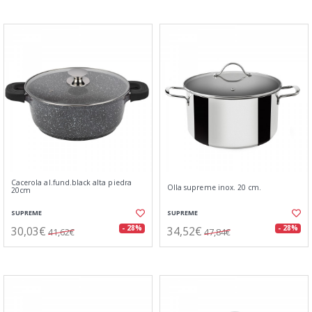
Cacerola al.fund.black alta piedra
Olla supreme inox. 20 cm.
20cm
SUPREME
SUPREME
30,03€
34,52€
- 28%
- 28%
41,62€
47,84€