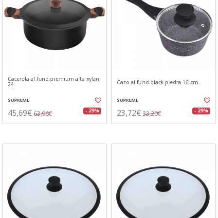
Cacerola al.fund.premium alta xylan
Cazo al.fund.black piedra 16 cm.
24
SUPREME
SUPREME
45,69€
23,72€
- 29%
- 29%
63,96€
33,20€