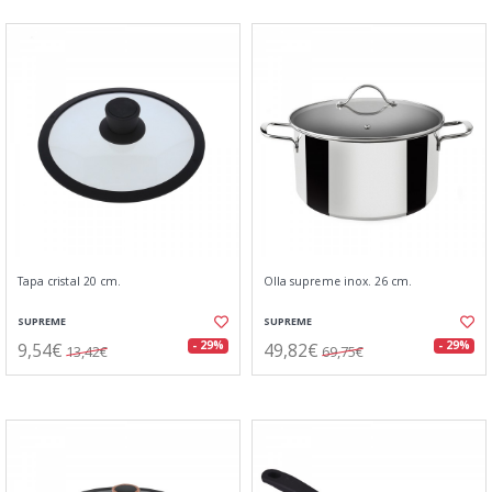
Tapa cristal 20 cm.
Olla supreme inox. 26 cm.
SUPREME
SUPREME
9,54€
49,82€
- 29%
- 29%
13,42€
69,75€