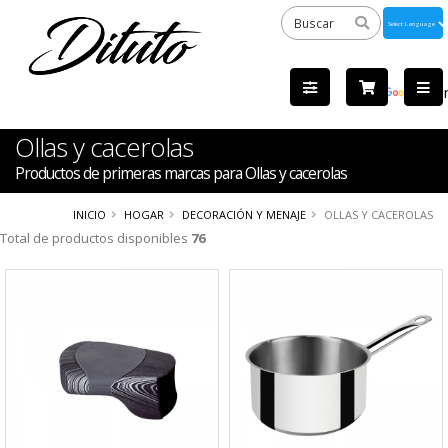
Powered
by
Tra
Ollas y cacerolas
Productos de primeras marcas para Ollas y cacerolas
INICIO
HOGAR
DECORACIÓN Y MENAJE
OLLAS Y CACEROLAS
Total de productos disponibles
76