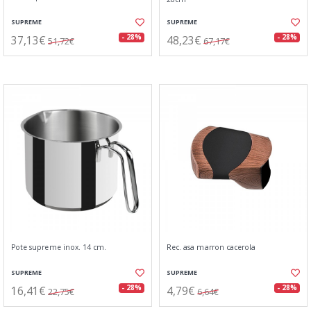
SUPREME
SUPREME
37,13€
48,23€
- 28%
- 28%
51,72€
67,17€
Pote supreme inox. 14 cm.
Rec. asa marron cacerola
SUPREME
SUPREME
16,41€
4,79€
- 28%
- 28%
22,75€
6,64€