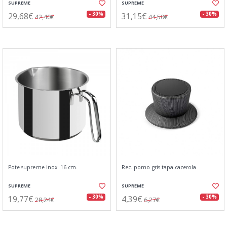
SUPREME
SUPREME
29,68€
31,15€
- 30%
- 30%
42,40€
44,50€
Pote supreme inox. 16 cm.
Rec. pomo gris tapa cacerola
SUPREME
SUPREME
19,77€
4,39€
- 30%
- 30%
28,24€
6,27€