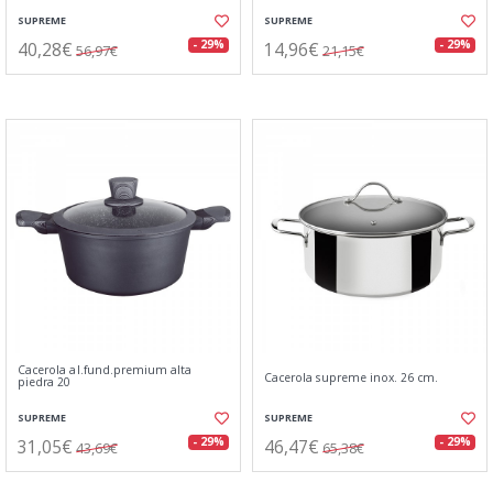
SUPREME
SUPREME
40,28€
14,96€
- 29%
- 29%
56,97€
21,15€
Cacerola al.fund.premium alta
Cacerola supreme inox. 26 cm.
piedra 20
SUPREME
SUPREME
31,05€
46,47€
- 29%
- 29%
43,69€
65,38€