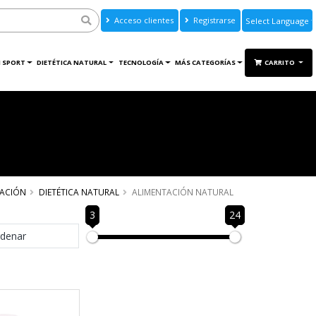
Acceso clientes
Registrarse
Powered by
Translate
 SPORT
DIETÉTICA NATURAL
TECNOLOGÍA
MÁS CATEGORÍAS
CARRITO
TACIÓN
DIETÉTICA NATURAL
ALIMENTACIÓN NATURAL
3
24
denar