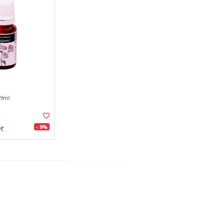
 9ml
- 9%
0€