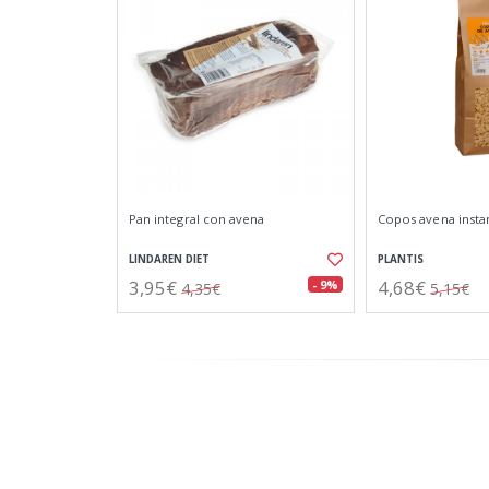
Pan integral con avena
Copos avena insta
LINDAREN DIET
PLANTIS
3,95€
4,68€
- 9%
4,35€
5,15€