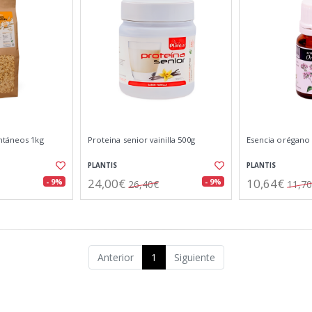
ntáneos 1kg
Proteina senior vainilla 500g
Esencia orégano
PLANTIS
PLANTIS
24,00€
10,64€
- 9%
- 9%
26,40€
11,7
Anterior
1
Siguiente